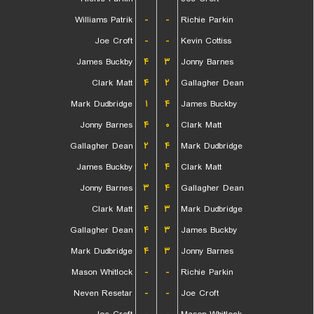
Williams Patrik
-
-
Richie Parkin
Joe Croft
-
-
Kevin Cottiss
James Buckby
۴
۳
Jonny Barnes
Clark Matt
۴
۲
Gallagher Dean
Mark Dudbridge
۱
۴
James Buckby
Jonny Barnes
۴
۰
Clark Matt
Gallagher Dean
۲
۴
Mark Dudbridge
James Buckby
۲
۴
Clark Matt
Jonny Barnes
۳
۴
Gallagher Dean
Clark Matt
۴
۳
Mark Dudbridge
Gallagher Dean
۴
۳
James Buckby
Mark Dudbridge
۴
۳
Jonny Barnes
Mason Whitlock
-
-
Richie Parkin
Neven Resetar
-
-
Joe Croft