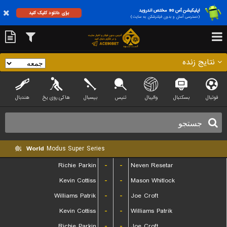
اپلیکیشن آس 90 مختص اندروید
برای دانلود کلیک کنید
(دسترسی آسان و بدون فیلترشکن به سایت)
نتایج زنده
فوتبال
بسکتبال
والیبال
تنیس
بیسبال
هاکی روی یخ
هندبال
World
Modus Super Series
Richie Parkin
-
-
Neven Resetar
Kevin Cottiss
-
-
Mason Whitlock
Williams Patrik
-
-
Joe Croft
Kevin Cottiss
-
-
Williams Patrik
Richie Parkin
-
-
Joe Croft