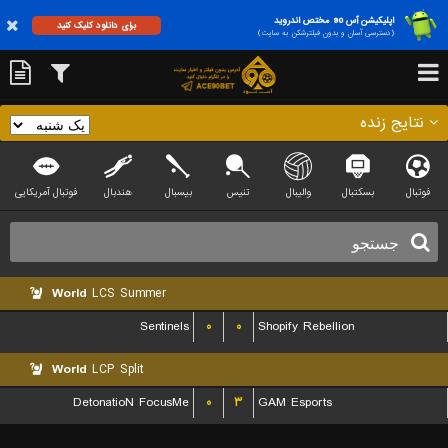
اپلیکیشن آس 90 مختص اندروید
برای دانلود کلیک کنید
(دسترسی آسان و بدون فیلترشکن به سایت)
نتایج زنده
فوتبال
بسکتبال
والیبال
تنیس
بیسبال
هندبال
فوتبال آمریکایی
World
LCS Summer
Sentinels
۰
۰
Shopify Rebellion
World
LCP Split
DetonatioN FocusMe
۰
۳
GAM Esports